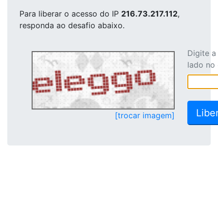
Para liberar o acesso
do IP
216.73.217.112
,
responda ao desafio abaixo.
Digite 
lado no
[trocar imagem]